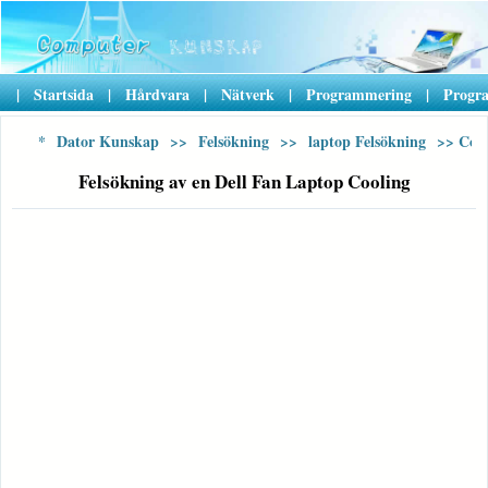
|
Startsida
|
Hårdvara
|
Nätverk
|
Programmering
|
Progr
*
Dator Kunskap
>>
Felsökning
>>
laptop Felsökning
>> Con
Felsökning av en Dell Fan Laptop Cooling