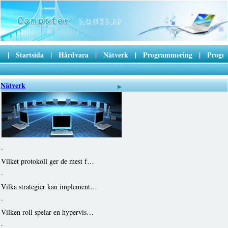
|
Startsida
|
Hårdvara
|
Nätverk
|
Programmering
|
Progr
Nätverk
·
Vilket protokoll ger de mest f…
·
Vilka strategier kan implement…
·
Vilken roll spelar en hypervis…
·