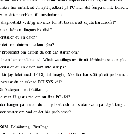
niker har installerat ett nytt ljudkort på PC men det fungerar inte korre…
er en dator problem till användaren?
 diagnostiskt verktyg används för att besvära att skjuta hårddiskfel?
r och kör en diagnostisk disk?
erställer du en dator?
r det som datorn inte kan göra?
r problemet om datorn då och där startar om?
roblem har upptäckts och Windows stängs av för att förhindra skador på…
erställer du en dator som inte slår på?
r får jag felet med HP Digital Imaging Monitor har stött på ett problem…
eparerar du en saknad PCI.SYS -fil?
 är 5-stegen med felsökning?
n man få gratis råd om att fixa PC -fel?
ator hänger på medan du är i jobbet och den slutar svara på något tang…
ator startar om vad är det här problemet?
5028
-Felsökning FirstPage