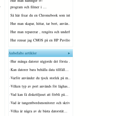
Hur man namnger tv-
…
program och filmer i …
Så här fixar du en Chromebook som inte…
Hur man skapar, hittar, tar bort, använ…
Hur man reparerar , rengöra och underhå…
Hur rensar jag CMOS på en HP Pavilion 8…
Anbefalte artikler
·
Hur många datorer utgjorde det första …
·
Kan datorer bara behålla data tillfäll…
·
Varför använder du tjock storlek på m…
·
Vilken typ av port används för låghas…
·
Vad kan få diskettljuset att förbli på…
·
Vad är tangentbordsmonitorer och skriva…
·
Vilka är några av de bästa datorstät…