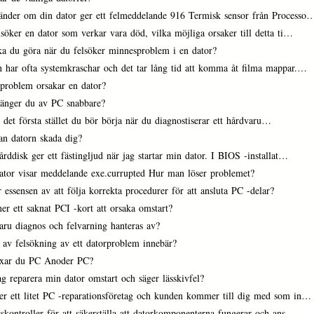
änder om din dator ger ett felmeddelande 916 Termisk sensor från Processo
söker en dator som verkar vara död, vilka möjliga orsaker till detta ti…
ka du göra när du felsöker minnesproblem i en dator?
 har ofta systemkraschar och det tar lång tid att komma åt filma mappar.…
 problem orsakar en dator?
tänger du av PC snabbare?
 det första stället du bör börja när du diagnostiserar ett hårdvaru…
an datorn skada dig?
rddisk ger ett fästingljud när jag startar min dator. I BIOS -installat…
ator visar meddelande exe.currupted Hur man löser problemet?
 essensen av att följa korrekta procedurer för att ansluta PC -delar?
r ett saknat PCI -kort att orsaka omstart?
aru diagnos och felvarning hanteras av?
 av felsökning av ett datorproblem innebär?
ixar du PC Anoder PC?
g reparera min dator omstart och säger lässkivfel?
er ett litet PC -reparationsföretag och kunden kommer till dig med som in…
skontroller för att säkerställa att datorkomponenterna fungerar och ans…