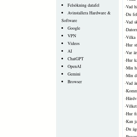
Felsökning datafel
·
Vad h
Avinstallera Hardware &
·
Du fel
Software
·
Vad s
Google
·
Datorn
VPN
·
Vilka
Videos
·
Hur s
AI
·
Var är
ChatGPT
·
Hur k
OpenAI
·
Min hå
Gemini
·
Min d
Browser
·
Vad är
·
Komme
·
Hårdv
·
Vilket
·
Hur f
·
Kan ja
·
Du äg
·
Proces