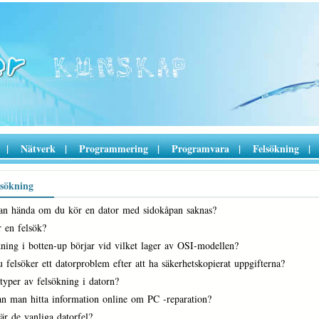
|
Nätverk
|
Programmering
|
Programvara
|
Felsökning
|
sökning
an hända om du kör en dator med sidokåpan saknas?
r en felsök?
ning i botten-up börjar vid vilket lager av OSI-modellen?
 felsöker ett datorproblem efter att ha säkerhetskopierat uppgifterna?
typer av felsökning i datorn?
an man hitta information online om PC -reparation?
är de vanliga datorfel?