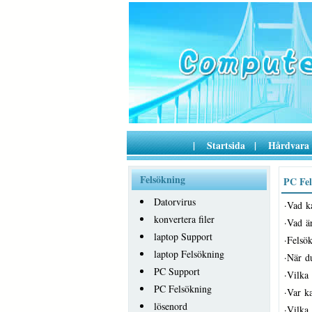
|
Startsida
|
Hårdvara
Felsökning
PC Fel
Datorvirus
·
Vad k
konvertera filer
·
Vad ä
laptop Support
·
Felsök
laptop Felsökning
·
När du
PC Support
·
Vilka 
PC Felsökning
·
Var k
lösenord
·
Vilka 