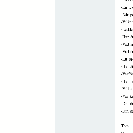
·
En tek
·
När g
·
Vilket
·
Ladda
·
Hur åt
·
Vad ä
·
Vad ä
·
Ett p
·
Hur åt
·
Varfö
·
Hur r
·
Vilka
·
Var ka
·
Din d
·
Din d
1
Total