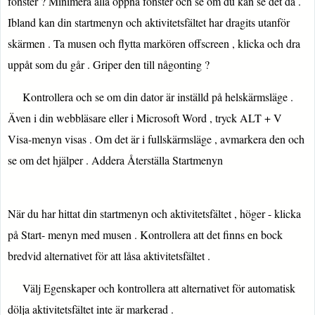
fönster ? Minimera alla öppna fönster och se om du kan se det då .
Ibland kan din startmenyn och aktivitetsfältet har dragits utanför
skärmen . Ta musen och flytta markören offscreen , klicka och dra
uppåt som du går . Griper den till någonting ?
Kontrollera och se om din dator är inställd på helskärmsläge .
Även i din webbläsare eller i Microsoft Word , tryck ALT + V
Visa-menyn visas . Om det är i fullskärmsläge , avmarkera den och
se om det hjälper . Addera Återställa Startmenyn
När du har hittat din startmenyn och aktivitetsfältet , höger - klicka
på Start- menyn med musen . Kontrollera att det finns en bock
bredvid alternativet för att låsa aktivitetsfältet .
Välj Egenskaper och kontrollera att alternativet för automatisk
dölja aktivitetsfältet inte är markerad .