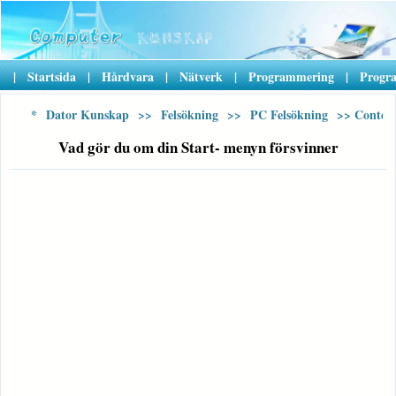
|
Startsida
|
Hårdvara
|
Nätverk
|
Programmering
|
Progr
*
Dator Kunskap
>>
Felsökning
>>
PC Felsökning
>> Conten
Vad gör du om din Start- menyn försvinner