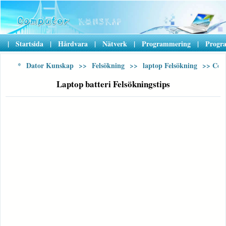
|
Startsida
|
Hårdvara
|
Nätverk
|
Programmering
|
Progr
*
Dator Kunskap
>>
Felsökning
>>
laptop Felsökning
>> Con
Laptop batteri Felsökningstips