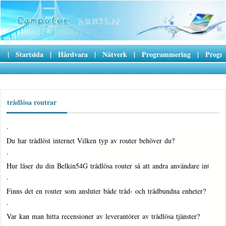
|
Startsida
|
Hårdvara
|
Nätverk
|
Programmering
|
Progr
trådlösa routrar
·
Du har trådlöst internet Vilken typ av router behöver du?
·
Hur låser du din Belkin54G trådlösa router så att andra användare inte ka
·
Finns det en router som ansluter både tråd- och trådbundna enheter?
·
Var kan man hitta recensioner av leverantörer av trådlösa tjänster?