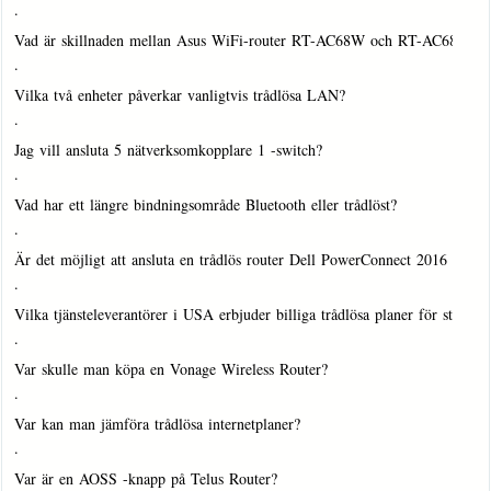
·
Vad är skillnaden mellan Asus WiFi-router RT-AC68W och RT-AC68U?
·
Vilka två enheter påverkar vanligtvis trådlösa LAN?
·
Jag vill ansluta 5 nätverksomkopplare 1 -switch?
·
Vad har ett längre bindningsområde Bluetooth eller trådlöst?
·
Är det möjligt att ansluta en trådlös router Dell PowerConnect 2016 -swi
·
Vilka tjänsteleverantörer i USA erbjuder billiga trådlösa planer för stude
·
Var skulle man köpa en Vonage Wireless Router?
·
Var kan man jämföra trådlösa internetplaner?
·
Var är en AOSS -knapp på Telus Router?