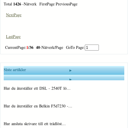
1426
Total
-Nätverk FirstPage PreviousPage
NextPage
LastPage
1
/36
40
CurrentPage:
-Nätverk/Page GoTo Page:
Siste artikler
Hur du återställer ett DSL - 2540T lö…
Hur du återställer en Belkin F5d7230 -…
Hur ansluta skrivare till ett trådlöst…