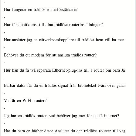
·
Hur fungerar en trådlös routerförstärkare?
·
Hur får du åtkomst till dina trådlösa routerinställningar?
·
Hur ansluter jag en nätverksomkopplare till trådlöst hem vill ha mer än d
·
Behöver du ett modem för att ansluta trådlös router?
·
Hur kan du få två separata Ethernet-plug-ins till 1 router om bara Jave 2
·
Bärbar dator får du en trådlös signal från biblioteket tvärs över gatan m…
·
Vad är en WiFi -router?
·
Jag har en trådlös router, vad behöver jag mer för att få internet?
·
Har du bara en bärbar dator Ansluter du den trådlösa routern till väggen?