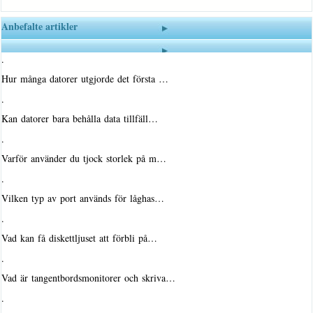
Anbefalte artikler
·
Hur många datorer utgjorde det första …
·
Kan datorer bara behålla data tillfäll…
·
Varför använder du tjock storlek på m…
·
Vilken typ av port används för låghas…
·
Vad kan få diskettljuset att förbli på…
·
Vad är tangentbordsmonitorer och skriva…
·