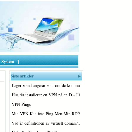
System
|
Siste artikler
Lager som fungerar som om de kommunicera…
Hur du installerar en VPN på en D - Lin…
VPN Pings
Min VPN Kan inte Ping Men Min RDP kan pi…
Vad är definitionen av virtuell domän?…