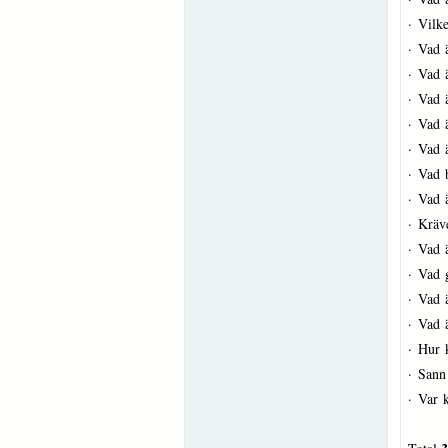
·
Vilk
·
Vad
·
Vad ä
·
Vad 
·
Vad ä
·
Vad 
·
Vad b
·
Vad ä
·
Kräv
·
Vad ä
·
Vad 
·
Vad 
·
Vad 
·
Hur 
·
Sann 
·
Var 