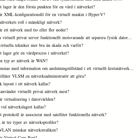
t lager är den första punkten för en värd i nätverket?
är XML-konfigurationsfil för en virtuell maskin i Hyper-V?
ätverkets roll i mänskligt nätverk?
r ett nätverk med tio eller fler noder?
 virtuell privat server funktionellt motsvarande att separera fysisk dator…
irtuella tekniker mer bra än skada och varför?
t lager gör en värdprocess i nätverket?
en typ av nätverk är WAN?
enas med information om anslutningstillstånd i ett virtuellt kretsnätverk…
tillåter VLSM en nätverksadministratör att göra?
k layout i ett nätverk kallas?
använder virtuellt privat nätverk mest?
r virtualisering i datorvärlden?
vid nätverkslagret kallas?
t protokoll är associerat med satelliter funktionella nätverk?
 är tre typer av nätverksprofiler?
VLAN minskar nätverkstrafiken?
är Virtual Com Port?