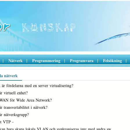
|
Nätverk
|
Programmering
|
Programvara
|
Felsökning
|
lla nätverk
 är fördelarna med en server virtualisering?
r virtuell enhet?
 WAN för Wide Area Network?
r transvertabilitet i nätverk?
är nätverksgrupp?
et VTP -
 kan bara skapa lokala VLAN och synkroniseras inte med andra sw…