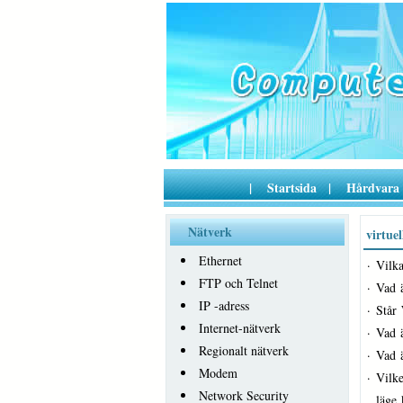
|
Startsida
|
Hårdvara
Nätverk
virtue
Ethernet
·
Vilka
FTP och Telnet
·
Vad ä
IP -adress
·
Står
Internet-nätverk
·
Vad ä
Regionalt nätverk
·
Vad 
Modem
·
Vilk
Network Security
läge