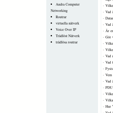
Andra Computer
·
Vilke
Networking
·
Vad 
Routrar
·
Datan
virtuella nätverk
·
Vad ä
Voice Over IP
·
Är en
Trådlöst Nätverk
·
Gör v
trådlösa routrar
·
Vilke
·
Vilk
·
Vad m
·
Vad 
·
Fysis
·
Vem 
·
Vad ä
·
PDU 
·
Vilke
·
Vilka
·
Hur 
·
Vad 