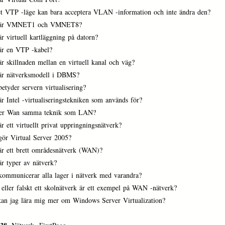
et VTP -läge kan bara acceptera VLAN -information och inte ändra den?
 är VMNET1 och VMNET8?
r virtuell kartläggning på datorn?
är en VTP -kabel?
r skillnaden mellan en virtuell kanal och väg?
är nätverksmodell i DBMS?
etyder servern virtualisering?
r Intel -virtualiseringstekniken som används för?
er Wan samma teknik som LAN?
r ett virtuellt privat uppringningsnätverk?
gör Virtual Server 2005?
är ett brett områdesnätverk (WAN)?
är typer av nätverk?
kommunicerar alla lager i nätverk med varandra?
eller falskt ett skolnätverk är ett exempel på WAN -nätverk?
kan jag lära mig mer om Windows Server Virtualization?