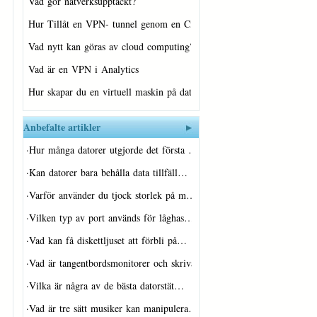
Vad gör nätverksupptäckt?
Hur Tillåt en VPN- tunnel genom en Cisc…
Vad nytt kan göras av cloud computing?
Vad är en VPN i Analytics
Hur skapar du en virtuell maskin på dat…
Anbefalte artikler
·
Hur många datorer utgjorde det första …
·
Kan datorer bara behålla data tillfäll…
·
Varför använder du tjock storlek på m…
·
Vilken typ av port används för låghas…
·
Vad kan få diskettljuset att förbli på…
·
Vad är tangentbordsmonitorer och skriva…
·
Vilka är några av de bästa datorstät…
·
Vad är tre sätt musiker kan manipulera…