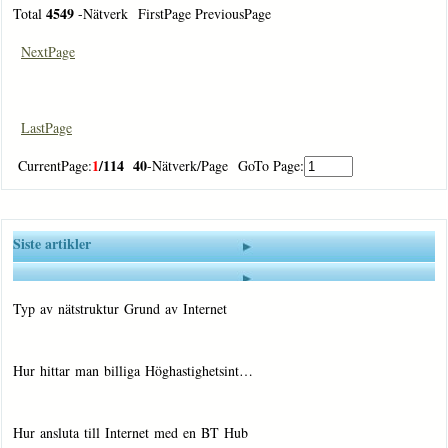
4549
Total
-Nätverk FirstPage PreviousPage
NextPage
LastPage
1
/114
40
CurrentPage:
-Nätverk/Page GoTo Page:
Siste artikler
Typ av nätstruktur Grund av Internet
Hur hittar man billiga Höghastighetsint…
Hur ansluta till Internet med en BT Hub