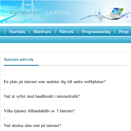
|
Startsida
|
Hårdvara
|
Nätverk
|
Programmering
|
Progr
Internet-nätverk
·
En plats på internet som ansluter dig till andra webbplatser?
·
Vad är syftet med bandbredd i internettrafik?
·
Vilka tjänster tillhandahålls av 3 Internet?
·
Vad skickas data runt på internet?