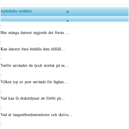
Anbefalte artikler
·
Hur många datorer utgjorde det första …
·
Kan datorer bara behålla data tillfäll…
·
Varför använder du tjock storlek på m…
·
Vilken typ av port används för låghas…
·
Vad kan få diskettljuset att förbli på…
·
Vad är tangentbordsmonitorer och skriva…
·