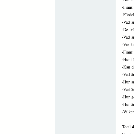
·
Finns
·
Förde
·
Vad ä
·
De tv
·
Vad ä
·
Var ka
·
Finns 
·
Hur f
·
Kan d
·
Vad ä
·
Hur a
·
Varfö
·
Hur g
·
Hur ä
·
Vilke
4
Total