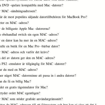
la DVD -spelare kompatibla med Mac -datorer?
r MAC -sändningsadressen?
 är de mest populära säljande datortillbehören för MacBook Pro?
eter en MAC -adress?
r de billigaste Apple Mac -datorerna?
n obehandlad switch sin egen MAC -adress?
r en dator kan ha mer än en MAC -adress?
kulle en butik för en Mac Pro -bärbar dator?
r MAC -adress och varför det krävs?
n del av datorn ger den en MAC -adress?
n PS2 -emulator är tillgänglig för MAC -datorer?
ar du med en MAC -adress?
r något MAC -datorminne att passa in i andra datorer?
an du få en billig Mac?
det en gratis tågsimulator för Mac?
etyder ordet MAC egentligen?
r MAC som stöder grafiskt användargränssnitt?
ttar du MAC -adressen till ett fjärrsystem och hur kan vi säga att det ä…