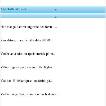
Anbefalte artikler
·
Hur många datorer utgjorde det första …
·
Kan datorer bara behålla data tillfäll…
·
Varför använder du tjock storlek på m…
·
Vilken typ av port används för låghas…
·
Vad kan få diskettljuset att förbli på…
·
Vad är tangentbordsmonitorer och skriva…
·