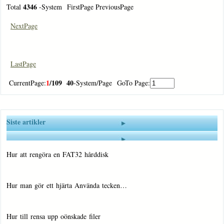
4346
Total
-System FirstPage PreviousPage
NextPage
LastPage
1
/109
40
CurrentPage:
-System/Page GoTo Page:
Siste artikler
Hur att rengöra en FAT32 hårddisk
Hur man gör ett hjärta Använda tecken…
Hur till rensa upp oönskade filer