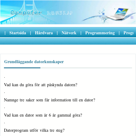
|
Startsida
|
Hårdvara
|
Nätverk
|
Programmering
|
Progr
Grundläggande datorkunskaper
·
Vad kan du göra för att påskynda datorn?
·
Namnge tre saker som får information till en dator?
·
Vad kan en dator som är 6 år gammal göra?
·
Datorprogram utför vilka tre steg?